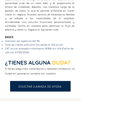
porcentaje justo de su valor total y te proporciona el
dinero de inmediato. Además, nos hacemos cargo de la
gestión de cobro, lo que te permite enfocarte en hacer
crecer tu negocio. Nuestro servicio de factoraje es flexible
y se adapta a las necesidades de tu empresa,
brindándote una solución financiera personalizada y
confiable. Confía en nosotros para optimizar tu flujo de
efectivo y llevar tu negocio al siguiente nivel.
BASES:
Comisión por apertura del 5%
Tasa de interés ordinaria fija desde el 12% anual
CAT anual promedio informativo 18.90% sin IVA (Fecha de
cálculo: 27/05/2026)
¿TIENES ALGUNA
DUDA?
Si tienes preguntas, comentarios o necesitas asistencia, no
dudes en ponerte en contacto con nosotros
SOLICITAR LLAMADA DE AYUDA
CONTÁCTANOS
SÍGUENOS
56 5113 1948
administracion@totemprestamos.mx