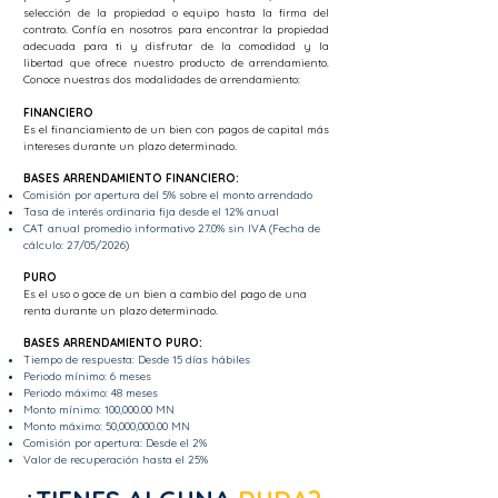
selección de la propiedad o equipo hasta la firma del
contrato. Confía en nosotros para encontrar la propiedad
adecuada para ti y disfrutar de la comodidad y la
libertad que ofrece nuestro producto de arrendamiento.
Conoce nuestras dos modalidades de arrendamiento:
FINANCIERO
Es el financiamiento de un bien con pagos de capital más
intereses durante un plazo determinado.
BASES ARRENDAMIENTO FINANCIERO:
Comisión por apertura del 5% sobre el monto arrendado
Tasa de interés ordinaria fija desde el 12% anual
CAT anual promedio informativo 27.0% sin IVA (Fecha de
cálculo: 27/05/2026)
PURO
Es el uso o goce de un bien a cambio del pago de una
renta durante un plazo determinado.
BASES ARRENDAMIENTO PURO:
Tiempo de respuesta: Desde 15 días hábiles
Periodo mínimo: 6 meses
Periodo máximo: 48 meses
Monto mínimo: 100,000.00 MN
Monto máximo: 50,000,000.00 MN
Comisión por apertura: Desde el 2%
Valor de recuperación hasta el 25%