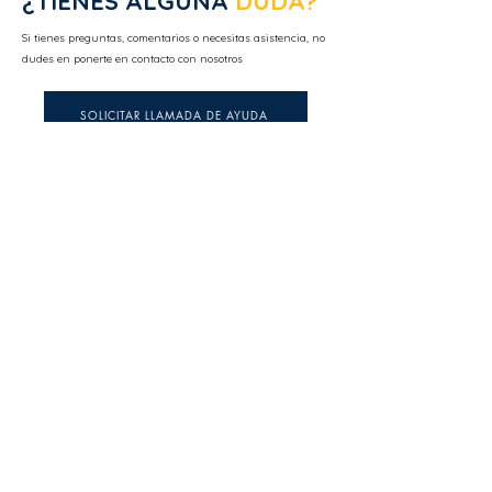
¿TIENES ALGUNA
DUDA?
Si tienes preguntas, comentarios o necesitas asistencia, no
dudes en ponerte en contacto con nosotros
SOLICITAR LLAMADA DE AYUDA
CONTÁCTANOS
SÍGUENOS
56 5113 1948
administracion@totemprestamos.mx
Lunes a Viernes 9:00 a.m. a 6:00 p.m.
PRODUCTOS
Adelanto de nómina BABY TÓTEM
Préstamo de nómina TÓTEM MAX
Crédito TÓTEM personal TM
Crédito TÓTEM personal
Crédito simple global PM
Factoraje financiero TÓTEM
Línea de crédito TOTEM
Arrendamientos TÓTEM
UNE