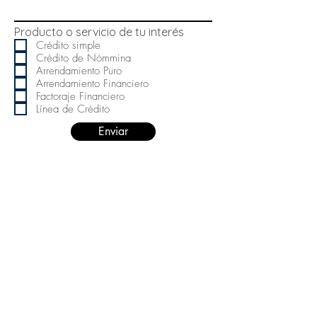
Producto o servicio de tu interés
Crédito simple
Crédito de Nómmina
Arrendamiento Puro
Arrendamiento Financiero
Factoraje Financiero
Línea de Crédito
Enviar