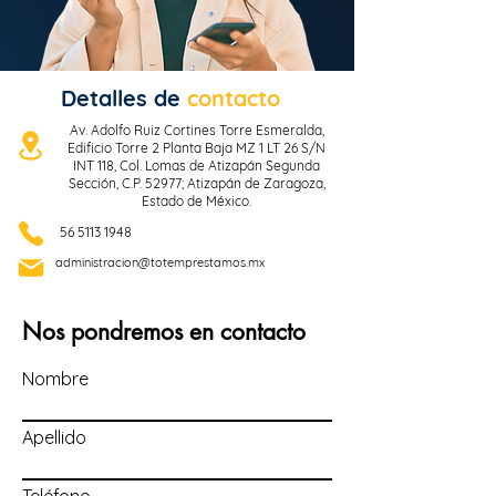
Detalles de
contacto
Av. Adolfo Ruiz Cortines Torre Esmeralda,
Edificio Torre 2 Planta Baja MZ 1 LT 26 S/N
INT 118, Col. Lomas de Atizapán Segunda
Sección, C.P. 52977; Atizapán de Zaragoza,
Estado de México.
56 5113 1948
administracion@totemprestamos.mx
Nos pondremos en contacto
Nombre
Apellido