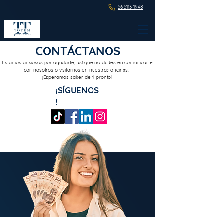
56 5113 1948
CONTÁCTANOS
Estamos ansiosos por ayudarte, así que no dudes en comunicarte
con nosotros o visitarnos en nuestras oficinas.
¡Esperamos saber de ti pronto!
¡SÍGUENOS
!